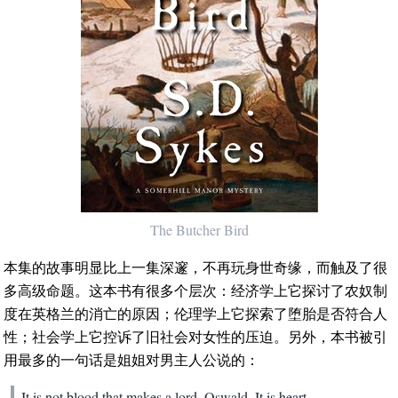
The Butcher Bird
本集的故事明显比上一集深邃，不再玩身世奇缘，而触及了很
多高级命题。这本书有很多个层次：经济学上它探讨了农奴制
度在英格兰的消亡的原因；伦理学上它探索了堕胎是否符合人
性；社会学上它控诉了旧社会对女性的压迫。另外，本书被引
用最多的一句话是姐姐对男主人公说的：
It is not blood that makes a lord. Oswald. It is heart.