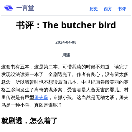
一言堂
历史
西方
书评
书评：The butcher bird
2024-04-08
周溱
这套书有五本，这是第二本。可惜我读的时候不知道，读完了
发现没法读第一本了，全剧透光了。作者有良心，没有留太多
悬念，所以我暂时也不想读后面几本。中世纪画卷般美丽的英
格兰乡间发生了离奇的谋杀案，受害者是人畜无害的婴儿。村
里传说是有巨型
屠夫鸟
，专抓小孩。这当然是无稽之谈，屠夫
鸟是一种小鸟。真凶是谁呢？
就剧透，怎么着了