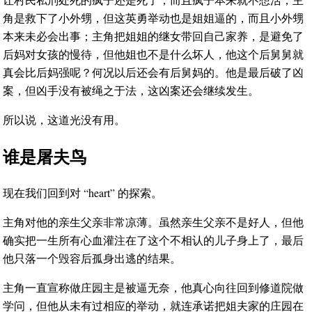
角是救下了小外甥，但这英勇举动也是姐姐逼的，而且小外甥
本来未必会出事；主角把姐姐的继女带回自己家养，是避免了
后妈对女孩的慢待，但他姐也不是什么坏人，他这个后舅舅就
真会比后妈强呢？何况以后还会有后舅妈的。他是最后破了凶
案，但凶手没有被绳之于法，这凶案还会继续发生。
所以说，这道光没有用。
谁是屠夫鸟
现在我们回到对 “heart” 的探索。
主角对他的亲生父亲非常凉薄。虽然亲生父亲不是好人，但他
确实把一生所有心血灌注在了这个不相认的儿子身上了，最后
他只落一个毁容后孤身出逃的结果。
主角一直宣称做庄园主是被逼无奈，他真心向往回到修道院做
学问，但他从未有过相应的举动，就连承诺把姐夫家的庄园在