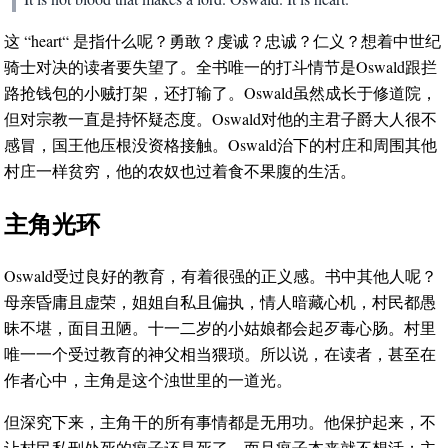
这 “heart“ 是指什么呢？勇敢？虔诚？忠诚？仁义？想着中世纪
骑士对决的读者要失望了。全书唯一的打斗情节是Oswald跟拦
路抢钱包的小贼打架，还打输了。Oswald虽然成长于修道院，
但对宗教一直是持怀疑态度。Oswald对他的主君子爵大人很不
感冒，国王他压根没资格接触。Oswald治下的村庄和周围其他
村庄一样贫穷，他的农奴也过着食不果腹的生活。
主角光环
Oswald受过良好的教育，有着很强的正义感。书中其他人呢？
母亲昏庸且虚荣，姐姐自私且偏执，情人暗藏心机，村民都愚
昧不堪，面目丑陋。十一二岁的小姑娘都会起歹毒心肠。村里
唯一一个受过教育的神父相当猥琐。所以说，在读者，甚至在
作者心中，主角是这个浊世里的一道光。
但深究下来，主角干的所有事情都是无用功。他保护起来，不
让村民私刑处死的疯子还是死了，而且疯子本来就不想活；主